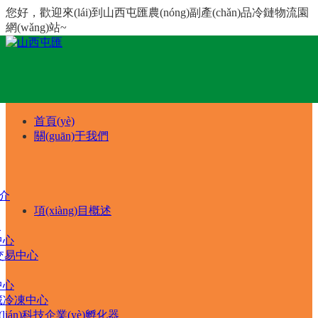
您好，歡迎來(lái)到山西屯匯農(nóng)副產(chǎn)品冷鏈物流園
網(wǎng)站~
首頁(yè)
關(guān)于我們
)介
項(xiàng)目概述
述
中心
品交易中心
中心
藏冷凍中心
(lián)科技企業(yè)孵化器