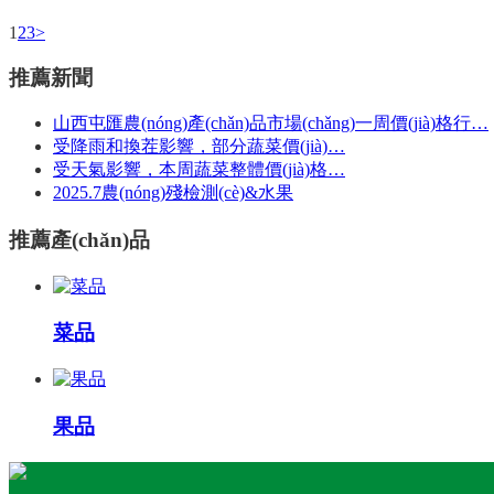
1
2
3
>
推薦新聞
山西屯匯農(nóng)產(chǎn)品市場(chǎng)一周價(jià)格行…
受降雨和換茬影響，部分蔬菜價(jià)…
受天氣影響，本周蔬菜整體價(jià)格…
2025.7農(nóng)殘檢測(cè)&水果
推薦產(chǎn)品
菜品
果品