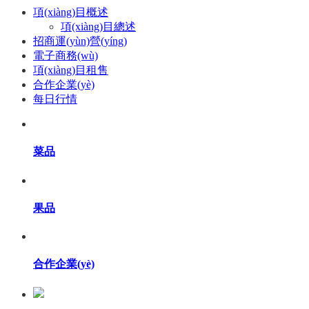
項(xiàng)目概述
項(xiàng)目總述
招商運(yùn)營(yíng)
電子商務(wù)
項(xiàng)目租售
合作企業(yè)
每日行情
菜品
果品
合作企業(yè)