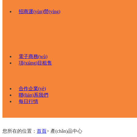
招商運(yùn)營(yíng)
電子商務(wù)
項(xiàng)目租售
合作企業(yè)
聯(lián)系我們
每日行情
您所在的位置：
首頁
> 產(chǎn)品中心