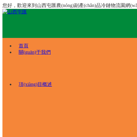
您好，歡迎來到山西屯匯農(nóng)副產(chǎn)品冷鏈物流園網(wǎ
首頁
關(guān)于我們
項(xiàng)目概述