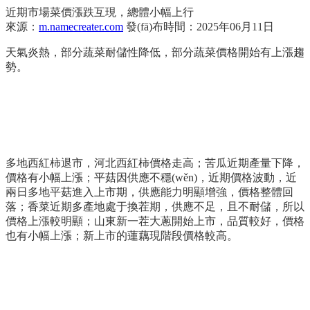
近期市場菜價漲跌互現，總體小幅上行
來源：
m.namecreater.com
發(fā)布時間：2025年06月11日
天氣炎熱，部分蔬菜耐儲性降低，部分蔬菜價格開始有上漲趨
勢。
多地西紅柿退市，河北西紅柿價格走高；苦瓜近期產量下降，
價格有小幅上漲；平菇因供應不穩(wěn)，近期價格波動，近
兩日多地平菇進入上市期，供應能力明顯增強，價格整體回
落；香菜近期多產地處于換茬期，供應不足，且不耐儲，所以
價格上漲較明顯；山東新一茬大蔥開始上市，品質較好，價格
也有小幅上漲；新上市的蓮藕現階段價格較高。