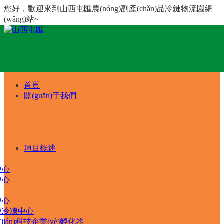
您好，歡迎來到山西屯匯農(nóng)副產(chǎn)品冷鏈物流園網
(wǎng)站~
首頁
關(guān)于我們
項目概述
中心
中心
中心
藏冷凍中心
(lián)科技企業(yè)孵化器