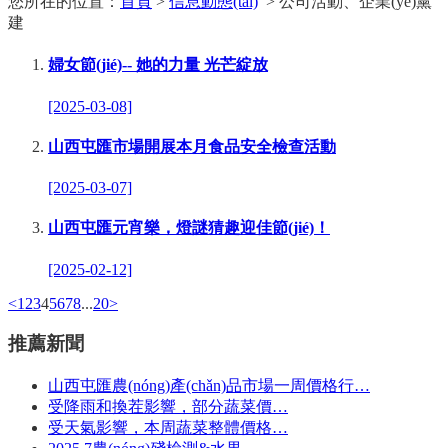
您所在的位置：
首頁
>
信息動態(tài)
> 公司活動、企業(yè)黨
建
婦女節(jié)-- 她的力量 光芒綻放
[2025-03-08]
山西屯匯市場開展本月食品安全檢查活動
[2025-03-07]
山西屯匯元宵樂，燈謎猜趣迎佳節(jié)！
[2025-02-12]
<
1
2
3
4
5
6
7
8
...
20
>
推薦新聞
山西屯匯農(nóng)產(chǎn)品市場一周價格行…
受降雨和換茬影響，部分蔬菜價…
受天氣影響，本周蔬菜整體價格…