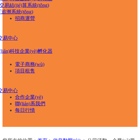
易結(jié)算系統(tǒng)
溯系統(tǒng)
招商運營
食交易中心
(lián)科技企業(yè)孵化器
電子商務(wù)
項目租售
食交易中心
合作企業(yè)
聯(lián)系我們
每日行情