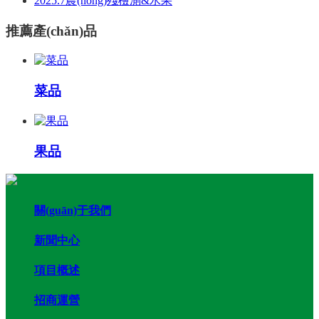
2025.7農(nóng)殘檢測&水果
推薦產(chǎn)品
菜品
果品
關(guān)于我們
新聞中心
項目概述
招商運營